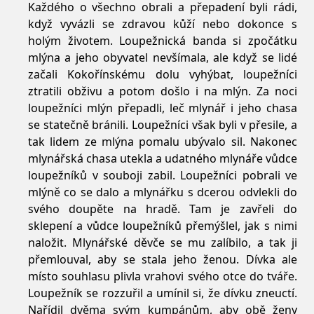
Každého o všechno obrali a přepadení byli rádi,
když vyvázli se zdravou kůží nebo dokonce s
holým životem. Loupežnická banda si zpočátku
mlýna a jeho obyvatel nevšímala, ale když se lidé
začali Kokořínskému dolu vyhýbat, loupežníci
ztratili obživu a potom došlo i na mlýn. Za noci
loupežníci mlýn přepadli, leč mlynář i jeho chasa
se statečně bránili. Loupežníci však byli v přesile, a
tak lidem ze mlýna pomalu ubývalo sil. Nakonec
mlynářská chasa utekla a udatného mlynáře vůdce
loupežníků v souboji zabil. Loupežníci pobrali ve
mlýně co se dalo a mlynářku s dcerou odvlekli do
svého doupěte na hradě. Tam je zavřeli do
sklepení a vůdce loupežníků přemýšlel, jak s nimi
naložit. Mlynářské děvče se mu zalíbilo, a tak ji
přemlouval, aby se stala jeho ženou. Dívka ale
místo souhlasu plivla vrahovi svého otce do tváře.
Loupežník se rozzuřil a umínil si, že dívku zneuctí.
Nařídil dvěma svým kumpánům, aby obě ženy