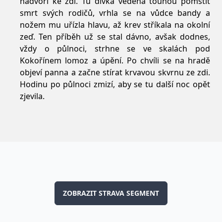
nádvoří ke zdi. Tu dívka vedena touhou pomstít
smrt svých rodičů, vrhla se na vůdce bandy a
nožem mu uřízla hlavu, až krev stříkala na okolní
zeď. Ten příběh už se stal dávno, avšak dodnes,
vždy o půlnoci, strhne se ve skalách pod
Kokořínem lomoz a úpění. Po chvíli se na hradě
objeví panna a začne stírat krvavou skvrnu ze zdi.
Hodinu po půlnoci zmizí, aby se tu další noc opět
zjevila.
ZOBRAZIT STRAVA SEGMENT