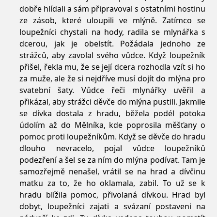
dobře hlídali a sám připravoval s ostatními hostinu
ze zásob, které uloupili ve mlýně. Zatímco se
loupežníci chystali na hody, radila se mlynářka s
dcerou, jak je obelstít. Požádala jednoho ze
strážců, aby zavolal svého vůdce. Když loupežník
přišel, řekla mu, že se její dcera rozhodla vzít si ho
za muže, ale že si nejdříve musí dojít do mlýna pro
svatební šaty. Vůdce řeči mlynářky uvěřil a
přikázal, aby strážci děvče do mlýna pustili. Jakmile
se dívka dostala z hradu, běžela podél potoka
údolím až do Mělníka, kde poprosila měšťany o
pomoc proti loupežníkům. Když se děvče do hradu
dlouho nevracelo, pojal vůdce loupežníků
podezření a šel se za ním do mlýna podívat. Tam je
samozřejmě nenašel, vrátil se na hrad a dívčinu
matku za to, že ho oklamala, zabil. To už se k
hradu blížila pomoc, přivolaná dívkou. Hrad byl
dobyt, loupežníci zajati a svázaní postaveni na