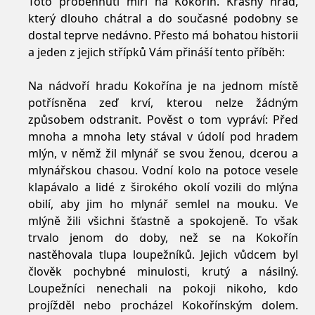
Toto proběhnutí míří na Kokořín. Krásný hrad,
který dlouho chátral a do současné podobny se
dostal teprve nedávno. Přesto má bohatou historii
a jeden z jejich střípků Vám přináší tento příběh:
Na nádvoří hradu Kokořína je na jednom místě
potřísněna zeď krví, kterou nelze žádným
způsobem odstranit. Pověst o tom vypráví: Před
mnoha a mnoha lety stával v údolí pod hradem
mlýn, v němž žil mlynář se svou ženou, dcerou a
mlynářskou chasou. Vodní kolo na potoce vesele
klapávalo a lidé z širokého okolí vozili do mlýna
obilí, aby jim ho mlynář semlel na mouku. Ve
mlýně žili všichni šťastně a spokojeně. To však
trvalo jenom do doby, než se na Kokořín
nastěhovala tlupa loupežníků. Jejich vůdcem byl
člověk pochybné minulosti, krutý a násilný.
Loupežníci nenechali na pokoji nikoho, kdo
projížděl nebo procházel Kokořínským dolem.